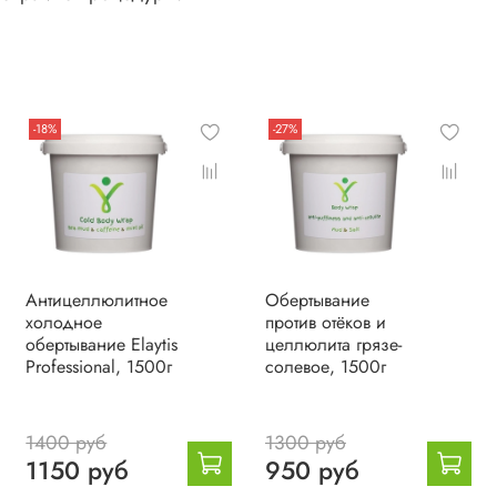
-18%
-27%
Антицеллюлитное
Обертывание
холодное
против отёков и
обертывание Elaytis
целлюлита грязе-
Professional, 1500г
солевое, 1500г
1400 руб
1300 руб
1150 руб
950 руб