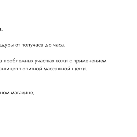
я.
дуры от получаса до часа.
а проблемных участках кожи с применением
м антицеллюлитной массажной щетки.
нном магазине;