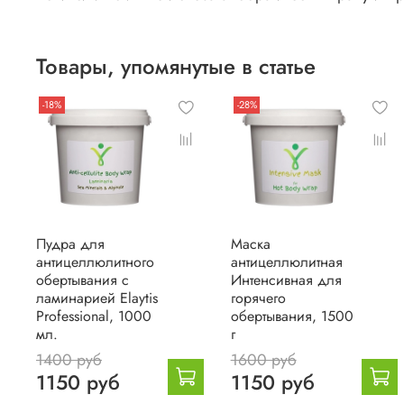
Товары, упомянутые в статье
-18%
-28%
Пудра для
Маска
антицеллюлитного
антицеллюлитная
обертывания с
Интенсивная для
ламинарией Elaytis
горячего
Professional, 1000
обертывания, 1500
мл.
г
1400 руб
1600 руб
1150 руб
1150 руб