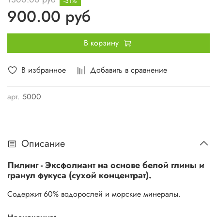
-31%
900.00 руб
Расход на одну процедуру: 30-40г
В корзину
В избранное
Добавить в сравнение
арт.
5000
Описание
Пилинг - Эксфолиант на основе белой глины и
гранул фукуса (сухой концентрат).
Содержит 60% водорослей и морские минералы.